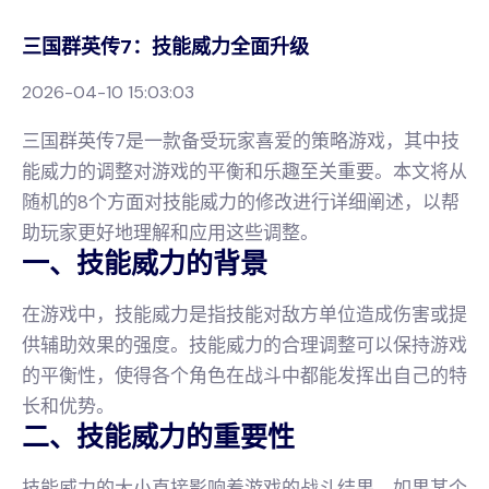
三国群英传7：技能威力全面升级
2026-04-10 15:03:03
三国群英传7是一款备受玩家喜爱的策略游戏，其中技
能威力的调整对游戏的平衡和乐趣至关重要。本文将从
随机的8个方面对技能威力的修改进行详细阐述，以帮
助玩家更好地理解和应用这些调整。
一、技能威力的背景
在游戏中，技能威力是指技能对敌方单位造成伤害或提
供辅助效果的强度。技能威力的合理调整可以保持游戏
的平衡性，使得各个角色在战斗中都能发挥出自己的特
长和优势。
二、技能威力的重要性
技能威力的大小直接影响着游戏的战斗结果。如果某个