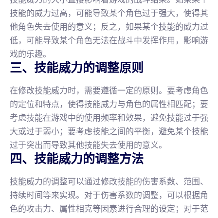
技能的威力过高，可能导致某个角色过于强大，使得其
他角色失去使用的意义；反之，如果某个技能的威力过
低，可能导致某个角色无法在战斗中发挥作用，影响游
戏的乐趣。
三、技能威力的调整原则
在修改技能威力时，需要遵循一定的原则。要考虑角色
的定位和特点，使得技能威力与角色的属性相匹配；要
考虑技能在游戏中的使用频率和效果，避免技能过于强
大或过于弱小；要考虑技能之间的平衡，避免某个技能
过于突出而导致其他技能失去使用的意义。
四、技能威力的调整方法
技能威力的调整可以通过修改技能的伤害系数、范围、
持续时间等来实现。对于伤害系数的调整，可以根据角
色的攻击力、属性相克等因素进行合理的设定；对于范