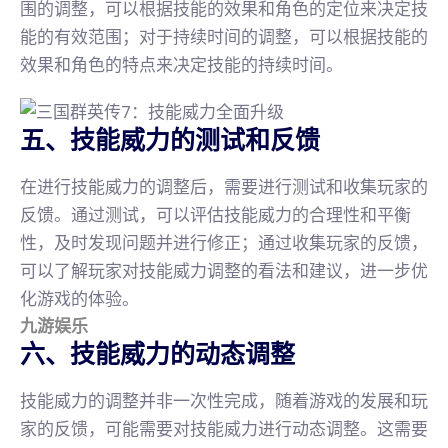
围的调整，可以根据技能的效果和角色的定位来决定技
能的有效范围；对于持续时间的调整，可以根据技能的
效果和角色的特点来决定技能的持续时间。
五、技能威力的测试和反馈
在进行技能威力的调整后，需要进行测试和收集玩家的
反馈。通过测试，可以评估技能威力的合理性和平衡
性，及时发现问题并进行修正；通过收集玩家的反馈，
可以了解玩家对技能威力调整的看法和建议，进一步优
化游戏的体验。
九游娱乐
六、技能威力的动态调整
技能威力的调整并非一次性完成，随着游戏的发展和玩
家的反馈，可能需要对技能威力进行动态调整。这需要