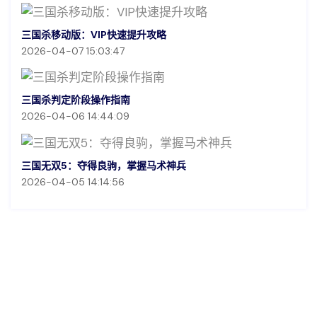
三国杀移动版：VIP快速提升攻略
2026-04-07 15:03:47
三国杀判定阶段操作指南
2026-04-06 14:44:09
三国无双5：夺得良驹，掌握马术神兵
2026-04-05 14:14:56