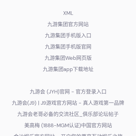
XML
九游集团官方网站
九游集团手机版入口
九游集团手机版官网
九游集团Web网页版
九游集团app下载地址
九游会 (JYH)官网 - 官方登录入口
九游会(J9) | J9游戏官方网站 - 真人游戏第一品牌
九游会老哥必备的交流社区_俱乐部论坛帖子
美高梅 (1888-MGM认证)中国官方网站