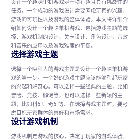
设计一个趣味单机游戏是一项有趣且具有挑战性的
任务。一个成功的游戏设计需要考虑玩家的兴趣、
游戏的可玩性以及游戏的整体体验。本文将详细介
绍如何设计一个趣味单机游戏，包括游戏主题的选
择、游戏机制的设计、关卡设计、角色设计、音效
和音乐的应用以及游戏难度的平衡。
选择游戏主题
选择一个吸引人的游戏主题是设计一个趣味单机游
戏的第一步。一个好的游戏主题应该能够引起玩家
的兴趣和好奇心。可以选择一些经典的主题，比如
冒险、竞技、解谜等，也可以选择一些新颖的主
题，比如科幻、奇幻等。在选择游戏主题时，要考
虑目标玩家群体的喜好和市场需求。
设计游戏机制
游戏机制是游戏的核心，决定了玩家的游戏体验。