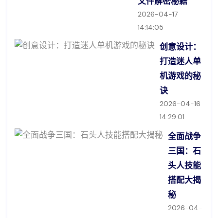
文件解密秘籍
2026-04-17
14:14:05
创意设计：
打造迷人单
机游戏的秘
诀
2026-04-16
14:29:01
全面战争
三国：石
头人技能
搭配大揭
秘
2026-04-