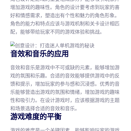
增加游戏的趣味性。角色的设计要考虑到玩家的喜
好和情感需求，塑造出有个性和魅力的角色形象。
角色的能力和特点应该与游戏机制和关卡设计相匹
配，能够带给玩家不同的游戏体验和挑战。
音效和音乐的应用
音效和音乐是游戏中不可或缺的元素，能够增加游
戏的氛围和乐趣。合适的音效能够提供游戏中的反
馈和提示，增加玩家的参与感和沉浸感。优秀的音
乐能够营造出游戏的氛围和情绪，增加游戏的趣味
性和吸引力。在设计游戏时，应该根据游戏的主题
和场景选择合适的音效和音乐。
游戏难度的平衡
游戏的难度是一个关键因素，能够影响玩家的游戏