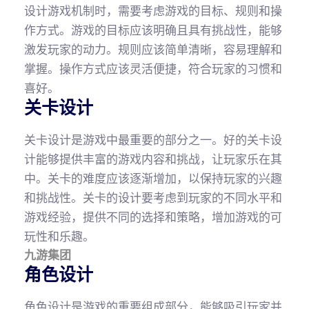
设计游戏机制时，需要考虑游戏的目标、规则和操
作方式。游戏的目标应该明确且具有挑战性，能够
激发玩家的动力。规则应该简单清晰，容易理解和
掌握。操作方式应该灵活便捷，符合玩家的习惯和
喜好。
关卡设计
关卡设计是游戏中最重要的部分之一。好的关卡设
计能够提供丰富的游戏内容和挑战，让玩家乐在其
中。关卡的难度应该逐渐增加，以保持玩家的兴趣
和挑战性。关卡的设计要考虑到玩家的不同水平和
游戏经验，提供不同的选择和策略，增加游戏的可
玩性和乐趣。
九游集团
角色设计
角色设计是游戏的重要组成部分，能够吸引玩家并